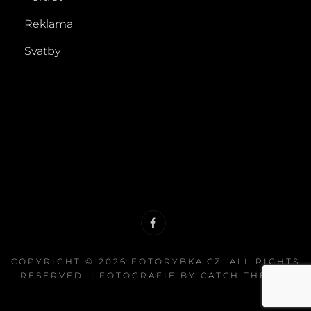
Reklama
Svatby
Facebook
@fotorybka.cz
COPYRIGHT © 2026
FOTORYBKA.CZ
. ALL RIGHTS
RESERVED. | FOTOGRAFIE BY
CATCH THEMES