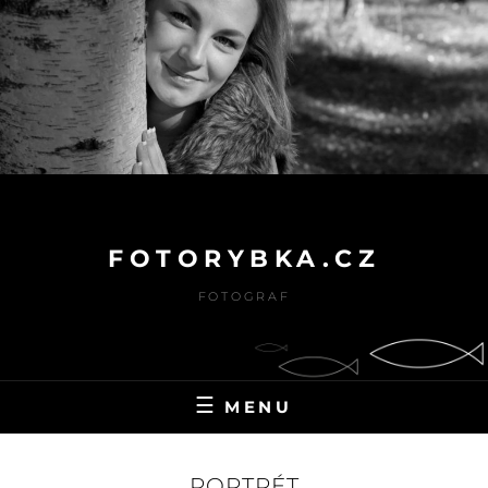
Skip
to
content
FOTORYBKA.CZ
FOTOGRAF
MENU
PORTRÉT