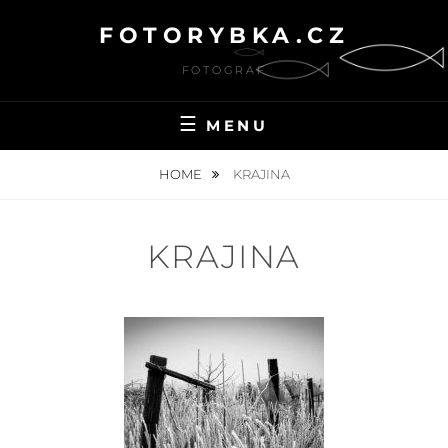
Skip
FOTORYBKA.CZ
to
content
FOTOGRAF
MENU
HOME
KRAJINA
KRAJINA