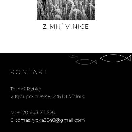
ZIMNÍ VINICE
KONTAKT
Tomáš Rybka
V Kroupovci 3548, 276 01 Mělník
M: +420 603 211 520
E:
tomas.rybka3548@gmail.com