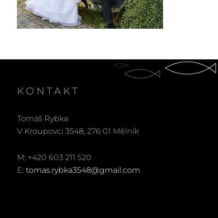
KONTAKT
Tomáš Rybka
V Kroupovci 3548, 276 01 Mělník
M: +420 603 211 520
E:
tomas.rybka3548@gmail.com