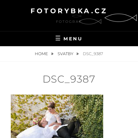
Skip
FOTORYBKA.CZ
to
content
FOTOGRAF
MENU
HOME
SVATBY
DSC_9387
DSC_9387