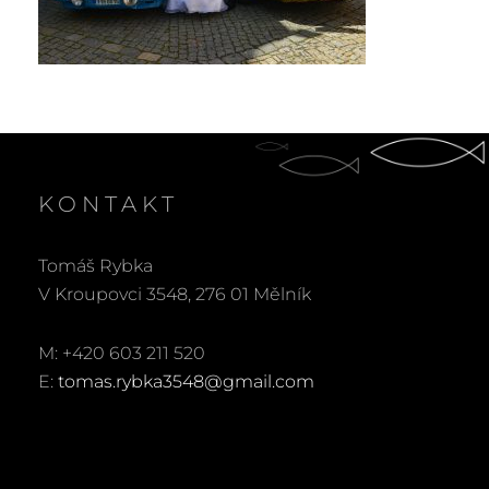
KONTAKT
Tomáš Rybka
V Kroupovci 3548, 276 01 Mělník
M: +420 603 211 520
E:
tomas.rybka3548@gmail.com