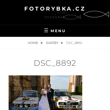
Skip
FOTORYBKA.CZ
to
content
FOTOGRAF
MENU
HOME
SVATBY
DSC_8892
DSC_8892