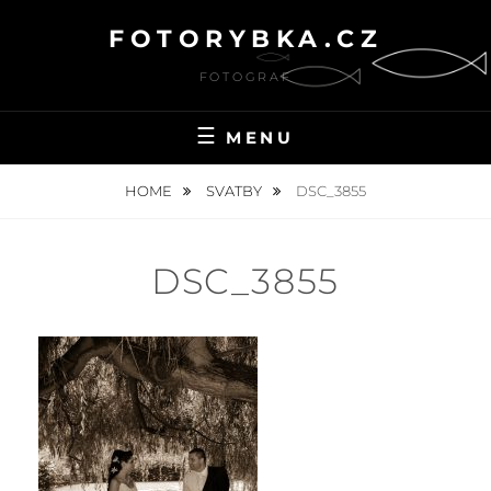
Skip
FOTORYBKA.CZ
to
content
FOTOGRAF
MENU
HOME
SVATBY
DSC_3855
DSC_3855