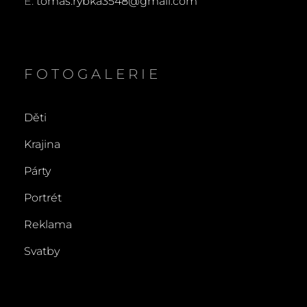
E:
tomas.rybka3548@gmail.com
FOTOGALERIE
Děti
Krajina
Párty
Portrét
Reklama
Svatby