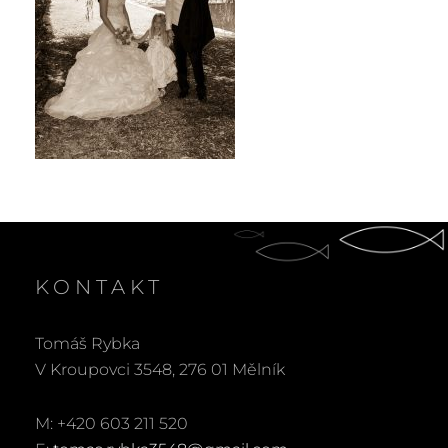
KONTAKT
Tomáš Rybka
V Kroupovci 3548, 276 01 Mělník
M: +420 603 211 520