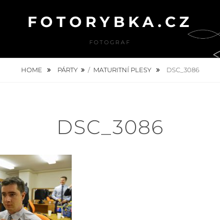
FOTORYBKA.CZ
FOTOGRAF
HOME
PÁRTY
/
MATURITNÍ PLESY
DSC_3086
DSC_3086