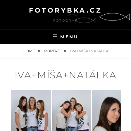
Skip
FOTORYBKA.CZ
to
content
FOTOGRAF
MENU
HOME
PORTRÉT
IVA+MÍŠA+NATÁLKA
IVA+MÍŠA+NATÁLKA