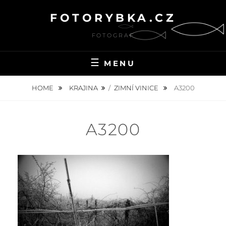
Skip
FOTORYBKA.CZ
to
content
FOTOGRAF
MENU
HOME
KRAJINA
/
ZIMNÍ VINICE
A3200
A3200